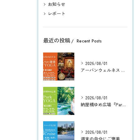
お知らせ
レポート
最近の投稿
Recent Posts
2026/08/01
アーバンウェルネス 都会のオアシス® 白鳥山法持寺 『Night夜坐 寺YOGA』
2026/08/01
納屋橋ゆめ広場『Park朝YOGA』
2026/08/01
週末の自分にご褒美を 〜五感でリフレッシュする都会のオアシス®︎ 船 | 『マインドフルネスクルーズ』 ｘ Wellness Trip