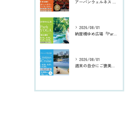
アーバンウェルネス 都会のオアシス® 白鳥山法持寺 『Night夜坐 寺YOGA』
2026/08/01
納屋橋ゆめ広場『Park朝YOGA』
2026/08/01
週末の自分にご褒美を 〜五感でリフレッシュする都会のオアシス®︎ 船 | 『マインドフルネスクルーズ』 ｘ Wellness Trip