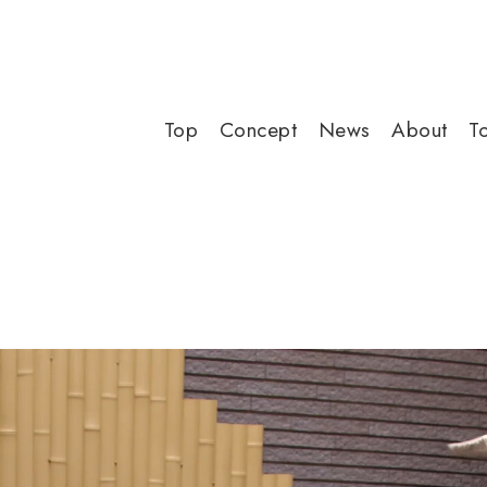
Top
Concept
News
About
T