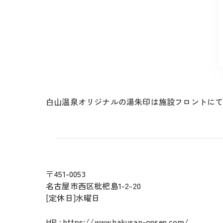
白山温泉オリジナルの湯朱印は施設フロントに
〒451-0053
名古屋市西区枇杷島1-2-20
[定休日]水曜日
HP :
https://www.hakusan-onsen.com/