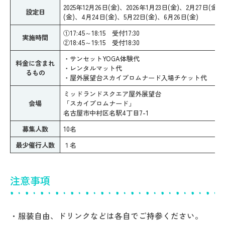
2025年12月26日(金)、2026年1月23日(金)、2月27日(金)
設定日
(金)、4月24日(金)、5月22日(金)、6月26日(金)
①17:45～18:15 受付17:30
実施時間
②18:45～19:15 受付18:30
・サンセットYOGA体験代
料金に含まれ
・レンタルマット代
るもの
・屋外展望台スカイプロムナード入場チケット代
ミッドランドスクエア屋外展望台
会場
「スカイプロムナード」
名古屋市中村区名駅4丁目7-1
募集人数
10名
最少催行人数
１名
注意事項
・服装自由、ドリンクなどは各自でご持参ください。