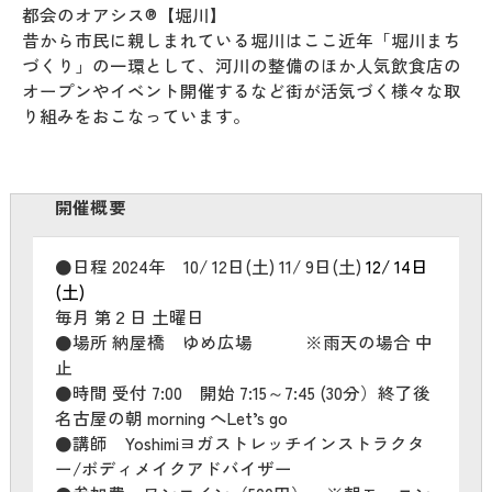
都会のオアシス®︎【堀川】
昔から市民に親しまれている堀川はここ近年「堀川まち
づくり」の一環として、河川の整備のほか人気飲食店の
オープンやイベント開催するなど街が活気づく様々な取
り組みをおこなっています。
開催概要
●日程 2024年 10/ 12日(土) 11/ 9日(土)
12/ 14日
(土)
毎月 第２日 土曜日
●場所 納屋橋 ゆめ広場 ※雨天の場合 中
止
●時間 受付 7:00 開始 7:15～7:45 (30分）終了後
名古屋の朝 morning へLet’s go
●講師 Yoshimiヨガストレッチインストラクタ
ー/ボディメイクアドバイザー